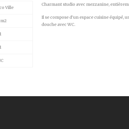
Charmant studio avec mezzanine, entièreme
o Ville
Il se compose d’un espace cuisine équipé, u
 m2
douche avec WC.
1
1
NC