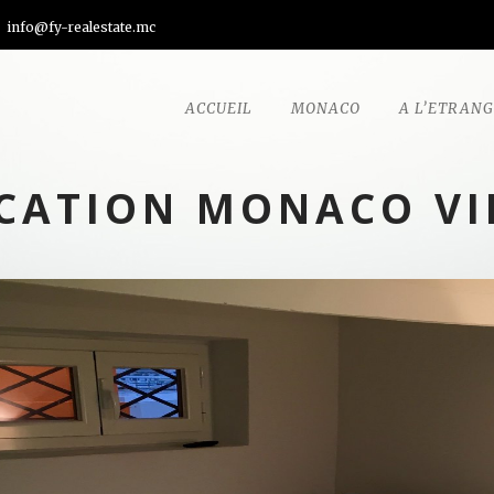
info@fy-realestate.mc
ACCUEIL
MONACO
A L’ETRAN
CATION MONACO VI