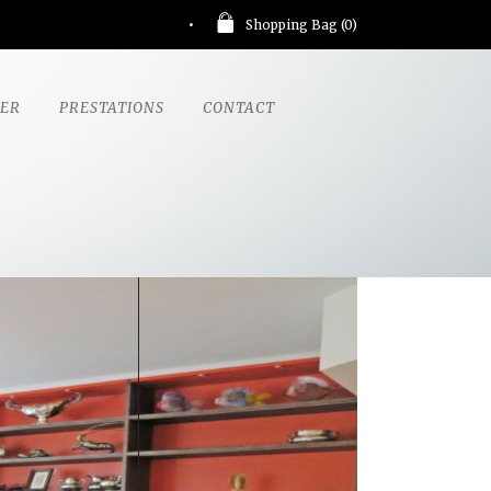
Shopping Bag (
0
)
GER
PRESTATIONS
CONTACT
E