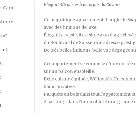
Elegant 3/4 pièces à deux pas du Casino
-Carlo
Ce magnifique appartement d’angle de 3/4 
 André
avec des finitions de luxe.
Élégant et vaste, il est situé à un étage él
2 m2
du Boulevard de Suisse, une adresse prestig
5 m2
De très belles finitions, belle vue dégagée sur
3
Cet appartement se compose d’une entrée q
sur un balcon ensoleillé.
2
Belle cuisine équipée, WC invités. Un coulo
bains privative.
2
Parquets en bois dans tout l’appartement et 
2 parkings dans l’immeuble et une grande
1