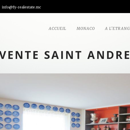
info@fy-realestate.mc
ACCUEIL
MONACO
A L’ETRAN
VENTE SAINT ANDR