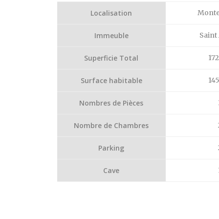
Localisation
Monte
Immeuble
Saint
Superficie Total
17
Surface habitable
14
Nombres de Pièces
Nombre de Chambres
Parking
Cave