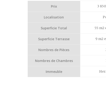
Prix
3 85
Localisation
P
Superficie Total
55 m2 
Superficie Terrasse
9 m2 
Nombres de Pièces
Nombres de Chambres
Immeuble
Her