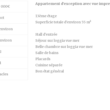
Appartement d’exception avec vue imprenabl
0 000€
13ème étage
ort
Superficie totale d’environ 55 m²
environ
Hall d’entrée
environ
Séjour sur loggia vue mer
Belle chambre sur loggia vue mer
2
Salle de bains
Placards
1
Cuisine séparée
Bon état général
acles