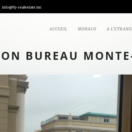
info@fy-realestate.mc
ACCUEIL
MONACO
A L’ETRAN
ION BUREAU MONTE