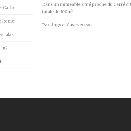
Dans un immeuble situé proche du Carré d’O
-Carlo
totale de 100m².
de Rome
Parkings et Caves en sus.
s Lilas
0 m2
1